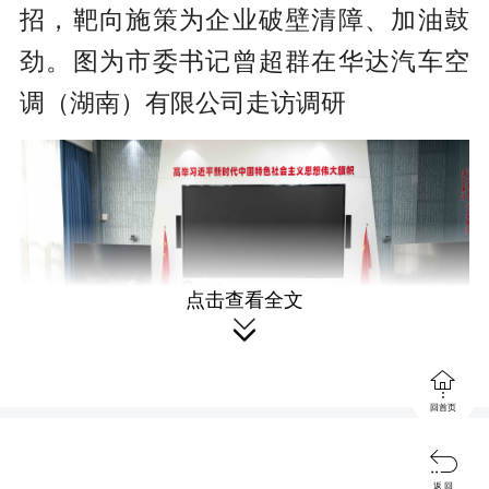
招，靶向施策为企业破壁清障、加油鼓
劲。图为市委书记曾超群在华达汽车空
调（湖南）有限公司走访调研
点击查看全文


回首页

△曾超群与华菱涟钢相关负责人面
返 回