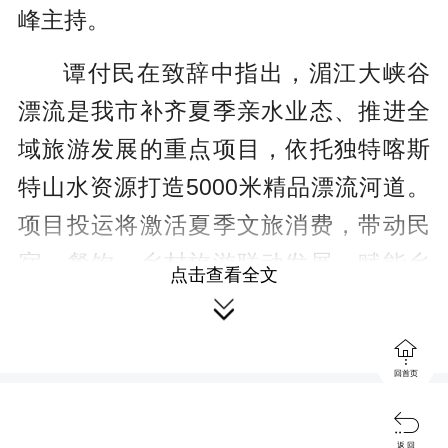
峰主持。
谭付民在致辞中指出，湄江大峡谷
漂流是我市补齐夏季亲水业态、推进全
域旅游发展的重点项目，依托独特喀斯
特山水资源打造5000米精品漂流河道。
项目投运将激活夏季文旅消费，带动民
宿、餐饮、乡村旅游联动发展，赋能乡
点击查看全文
村振兴。他要求运营方严守安全底线、

提升服务品质，各职能部门持续做好保

障服务，合力打响“峡谷逐浪·趣游湄
回首页
江”文旅品牌。

返 回